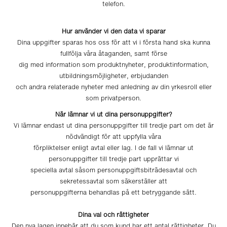
telefon.
Hur använder vi den data vi sparar
Dina uppgifter sparas hos oss för att vi i första hand ska kunna
fullfölja våra åtaganden, samt förse
dig med information som produktnyheter, produktinformation,
utbildningsmöjligheter, erbjudanden
och andra relaterade nyheter med anledning av din yrkesroll eller
som privatperson.
När lämnar vi ut dina personuppgifter?
Vi lämnar endast ut dina personuppgifter till tredje part om det är
nödvändigt för att uppfylla våra
förpliktelser enligt avtal eller lag. I de fall vi lämnar ut
personuppgifter till tredje part upprättar vi
speciella avtal såsom personuppgiftsbiträdesavtal och
sekretessavtal som säkerställer att
personuppgifterna behandlas på ett betryggande sätt.
Dina val och rättigheter
Den nya lagen innebär att du som kund har ett antal rättigheter. Du