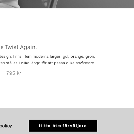
’s Twist Again.
design, finns i fem moderna färger; gul, orange, grön,
kan ställas i olika längd för att passa olika användare.
795 kr
Hitta återförsäljare
spolicy