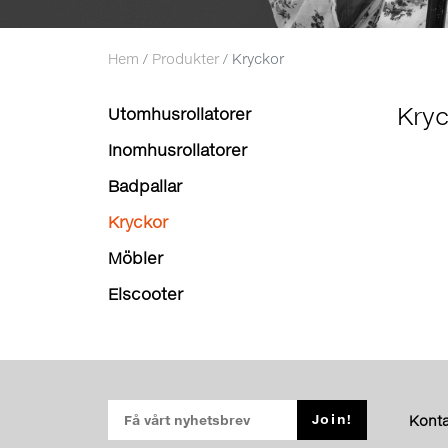
Hem
Produkter
Kryckor
Kry
Utomhusrollatorer
Inomhusrollatorer
Badpallar
Kryckor
Möbler
Elscooter
Konta