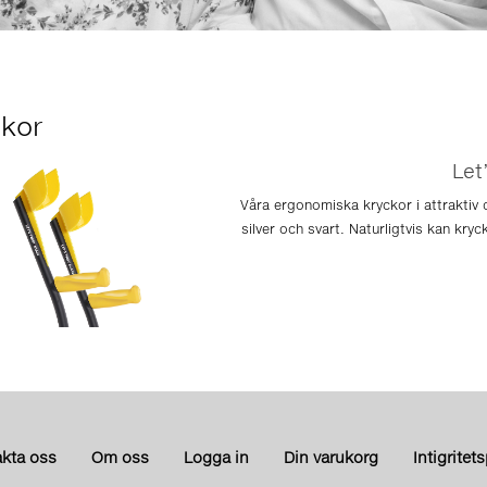
ckor
Let
Våra ergonomiska kryckor i attraktiv 
silver och svart. Naturligtvis kan kryc
kta oss
Om oss
Logga in
Din varukorg
Intigritet