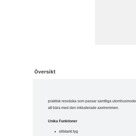
Översikt
praktisk resväska som passar samtliga utomhusmodel
att bära med den inkluderade axelremmen.
Unika Funktioner
slitstarkt tyg