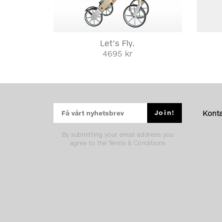
Let’s Fly.
4695 kr
Konta
By submitting your email address you
agree to the Terms & Conditions