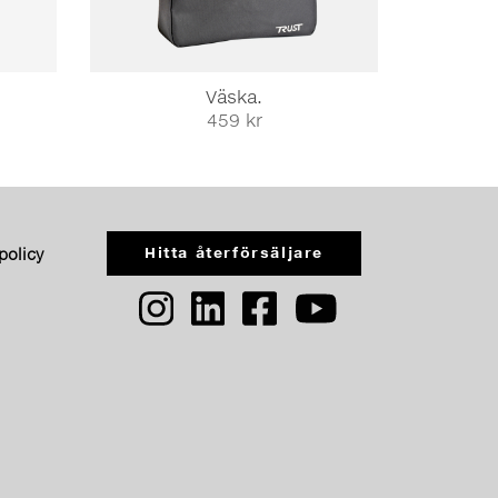
Väska.
459 kr
Hitta återförsäljare
spolicy