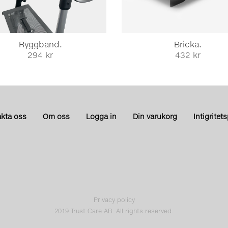
Ryggband.
Bricka.
294 kr
432 kr
kta oss
Om oss
Logga in
Din varukorg
Intigritet
Privacy policy
2019 Trust Care AB. All rights reserved.