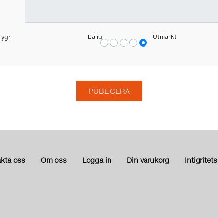
Dålig
Utmärkt
tyg:
kta oss
Om oss
Logga in
Din varukorg
Intigritet